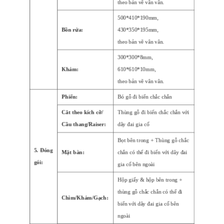
theo bản vẽ
vân vân.
500*410*190mm,
Bồn rửa:
430*350*195mm,
theo bản vẽ
vân vân.
300*300*8mm,
Khảm:
610*610*10mm,
theo bản vẽ
vân vân.
Phiến:
Bó gỗ đi biển chắc chắn
Cắt theo kích cỡ/
Thùng gỗ đi biển chắc chắn với
Cầu thang/Raiser:
dây đai gia cố
Bọt bên trong + Thùng gỗ chắc
5. Đóng
Mặt bàn:
chắn có thể đi biển với dây đai
gói:
gia cố bên ngoài
Hộp giấy & hộp bên trong +
thùng gỗ chắc chắn có thể đi
Chìm/Khảm/Gạch:
biển với dây đai gia cố bên
ngoài