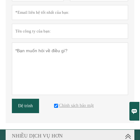
Chính sách bảo mật
Đệ trình

NHIỀU DỊCH VỤ HƠN