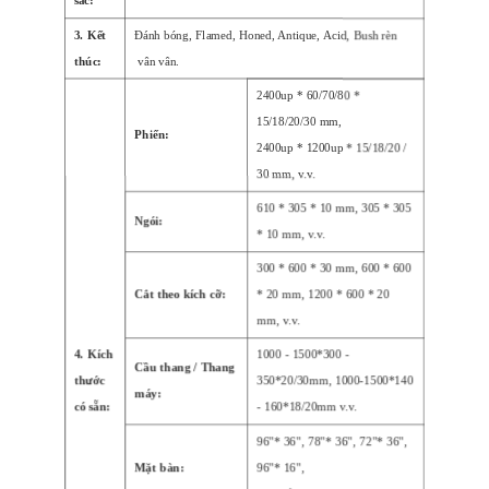
sắc:
3. Kết
Đánh bóng, Flamed, Honed, Antique, Acid, B
ush rèn
thúc:
vân vân.
2400up * 60/70/80 *
15/18/20/30 mm,
Phiến:
2400up * 1200up * 15/18/20 /
30 mm, v.v.
610 * 305 * 10 mm, 305 * 305
Ngói:
* 10 mm, v.v.
300 * 600 * 30 mm, 600 * 600
Cắt theo kích cỡ:
* 20 mm, 1200 * 600 * 20
mm, v.v.
4. Kích
1000 - 1500*300 -
Cầu thang / Thang
thước
350*20/30mm, 1000-1500*140
máy:
có sẵn:
- 160*18/20mm v.v.
96"* 36", 78"* 36", 72"* 36",
Mặt bàn:
96"* 16",