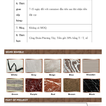
6. Thời
gian
7-15 ngày đối với container đầu tiên sau khi nhận tiền
xếp
đặt cọc
hàng:
7. Moq
Không có MOQ
8. Thời
Công Đoàn Phương Tây; Tiền gửi 30% bằng T / T, số
hạn
dư 70% khi nhìn thấy bản sao B / L, L / C 100% không
thanh
thể thu hồi ngay
toán:
9. Mẫu:
mẫu miễn phí có sẵn
10.
Cách sử
Nhà, khách sạn, khu dân cư, vv
dụng: